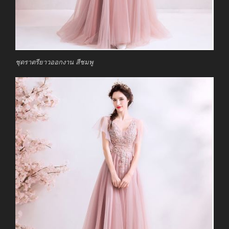
ชุดราตรียาวออกงาน สีชมพู