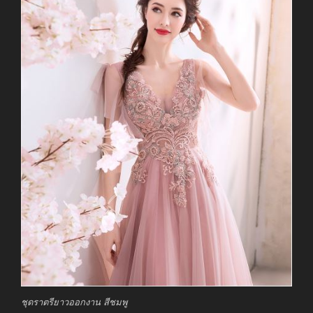
ชุดราตรียาวออกงาน สีชมพู