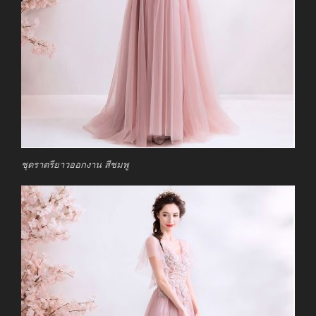
ชุดราตรียาวออกงาน สีชมพู