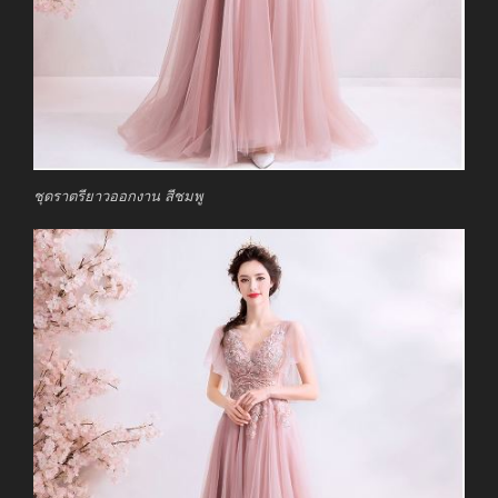
ชุดราตรียาวออกงาน สีชมพู