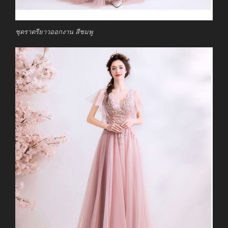
ชุดราตรียาวออกงาน สีชมพู