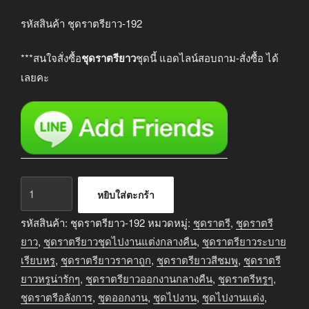
price
price
was:
is:
รหัสสินค้า ชุดราตรียาว-192
฿3,290.00.
฿2,690.00.
***สนใจสั่งซื้อ
ชุดราตรียาว
ชุดนี้ แอดไลน์สอบถาม-สั่งซื้อ ได้
เลยคะ
จำนวน
หยิบใส่ตะกร้า
ชุด
ราตรี
รหัสสินค้า:
ชุดราตรียาว-192
หมวดหมู่:
ชุดราตรี
,
ชุดราตรี
ยาว
ยาว
,
ชุดราตรียาวชุดไปงานแต่งกลางคืน
,
ชุดราตรียาวระบาย
ออกงาน
เรียบหรู
,
ชุดราตรียาวราคาถูก
,
ชุดราตรียาวสีชมพู
,
ชุดราตรี
สีชมพู
ยาวหรูน่ารักๆ
,
ชุดราตรียาวออกงานกลางคืน
,
ชุดราตรีหรูๆ
,
ชิ้น
ชุดราตรีอลังการ
,
ชุดออกงาน
,
ชุดไปงาน
,
ชุดไปงานแต่ง
,