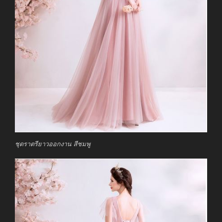
ชุดราตรียาวออกงาน สีชมพู