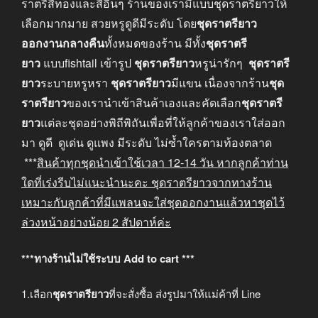
ราตรีสีทองและสีอื่นๆ ร้านของเรามีแบบชุดราตรียาวให้
เลือกมากมาย สวยหรูดูดีมีระดับ โดย
ชุดราตรียาว
ออกงานกลางคืน
ทั้งหมดของร้าน มีทั้ง
ชุดราตรี
ยาว
แบบfishtail เข้ารูป
ชุดราตรียาว
หรูน่ารักๆ
ชุดราตรี
ยาว
ระบายหรูหรา
ชุดราตรียาว
มีแขน เนื่องจากร้าน
ชุด
ราตรียาว
ของเรานำเข้าสินค้าเองและคัดเลือก
ชุดราตรี
ยาว
แต่ละชุดอย่างพิถีพิถันเพื่อที่ให้ลูกค้าของเราใส่ออก
มา ดูดี ดูเด่น ดูแพง มีระดับ ไม่ซ้ำใครตามท้องตลาด
***
สินค้าทุกชุดนำเข้าใช้เวลา
12-14
วัน หากลูกค้าท่าน
ใดที่เร่งรีบไม่แนะนำนะคะ
ชุดราตรียาวจากทางร้าน
เหมาะกับลูกค้าที่มีแพลนจะใส่ชุดออกงานแล้วหาชุดไว้
ล่วงหน้าอย่างน้อย
2
สัปดาห์ค่ะ
***ทางร้านไม่ใช้ระบบ Add to cart ***
1.เลือก
ชุดราตรียาว
ที่จะสั่งซื้อ ส่งรูปมาให้แม่ค้าที่ Line