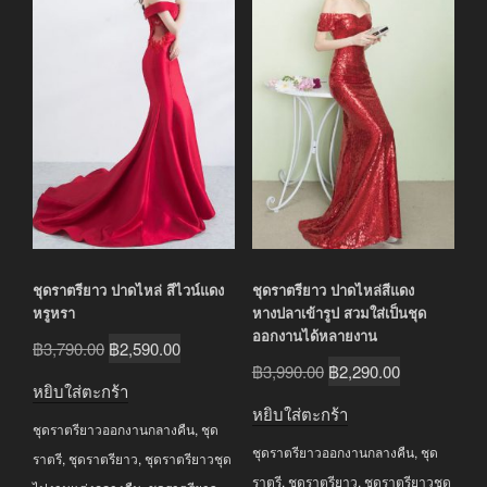
ชุดราตรียาว ปาดไหล่ สีไวน์แดง
ชุดราตรียาว ปาดไหล่สีแดง
หรูหรา
หางปลาเข้ารูป สวมใส่เป็นชุด
ออกงานได้หลายงาน
Original
Current
฿
3,790.00
฿
2,590.00
Original
Current
฿
3,990.00
฿
2,290.00
price
price
หยิบใส่ตะกร้า
price
price
was:
is:
หยิบใส่ตะกร้า
was:
is:
ชุดราตรียาวออกงานกลางคืน
,
ชุด
฿3,790.00.
฿2,590.00.
ชุดราตรียาวออกงานกลางคืน
,
ชุด
฿3,990.00.
฿2,290.00.
ราตรี
,
ชุดราตรียาว
,
ชุดราตรียาวชุด
ราตรี
,
ชุดราตรียาว
,
ชุดราตรียาวชุด