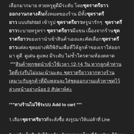
เลือกมากมาย สวยหรูดูดีมีระดับ โดย
ชุดราตรียาว
ออกงานกลางคืน
ทั้งหมดของร้าน มีทั้ง
ชุดราตรี
ยาว
แบบfishtail เข้ารูป
ชุดราตรียาว
หรูน่ารักๆ
ชุดราตรี
ยาว
ระบายหรูหรา
ชุดราตรียาว
มีแขน เนื่องจากร้าน
ชุด
ราตรียาว
ของเรานำเข้าสินค้าเองและคัดเลือก
ชุดราตรี
ยาว
แต่ละชุดอย่างพิถีพิถันเพื่อที่ให้ลูกค้าของเราใส่ออก
มา ดูดี ดูเด่น ดูแพง มีระดับ ไม่ซ้ำใครตามท้องตลาด
***
สินค้าทุกชุดนำเข้าใช้เวลา
12-14
วัน หากลูกค้าท่าน
ใดที่เร่งรีบไม่แนะนำนะคะ
ชุดราตรียาวจากทางร้าน
เหมาะกับลูกค้าที่มีแพลนจะใส่ชุดออกงานแล้วหาชุดไว้
ล่วงหน้าอย่างน้อย
2
สัปดาห์ค่ะ
***ทางร้านไม่ใช้ระบบ Add to cart ***
1.เลือก
ชุดราตรียาว
ที่จะสั่งซื้อ ส่งรูปมาให้แม่ค้าที่ Line