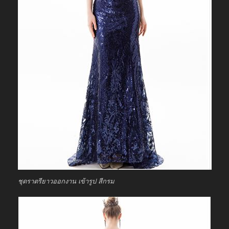
ชุดราตรียาวออกงาน เข้ารูป สีกรม