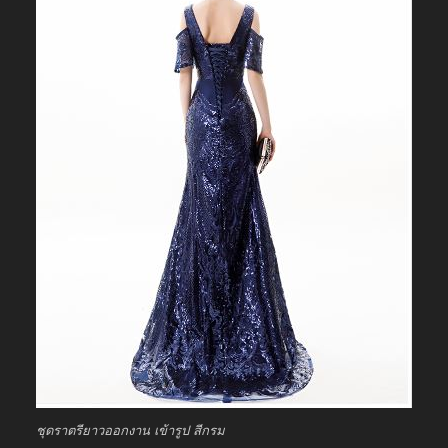
ชุดราตรียาวออกงาน เข้ารูป สีกรม