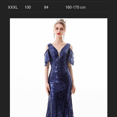
XXXL
100
84
160-170 cm