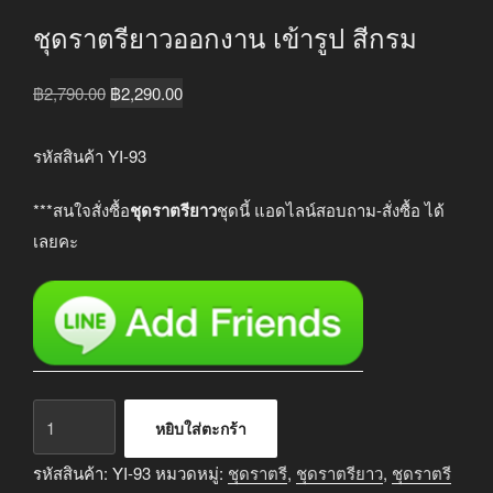
ชุดราตรียาวออกงาน เข้ารูป สีกรม
Original
Current
฿
2,790.00
฿
2,290.00
price
price
was:
is:
รหัสสินค้า YI-93
฿2,790.00.
฿2,290.00.
***สนใจสั่งซื้อ
ชุดราตรียาว
ชุดนี้ แอดไลน์สอบถาม-สั่งซื้อ ได้
เลยคะ
จำนวน
หยิบใส่ตะกร้า
ชุด
ราตรี
รหัสสินค้า:
YI-93
หมวดหมู่:
ชุดราตรี
,
ชุดราตรียาว
,
ชุดราตรี