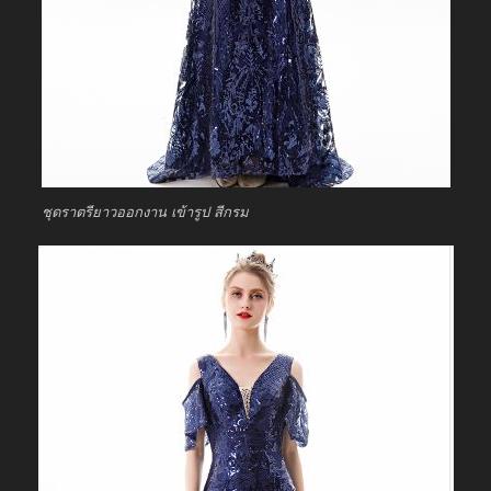
ชุดราตรียาวออกงาน เข้ารูป สีกรม