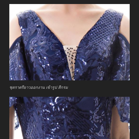
ชุดราตรียาวออกงาน เข้ารูป สีกรม