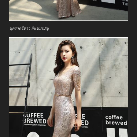
ชุดราตรียาว สีแชมเปญ