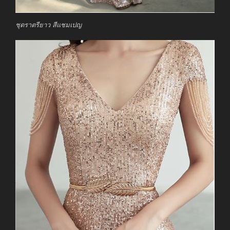
ชุดราตรียาว สีแชมเปญ