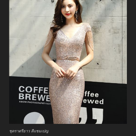
ชุดราตรียาว สีแชมเปญ