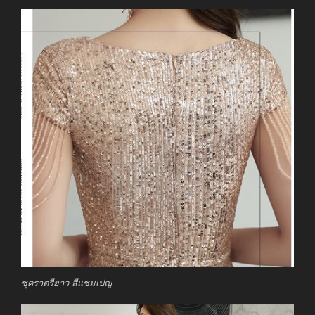
ชุดราตรียาว สีแชมเปญ