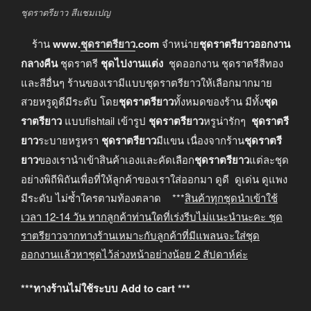
ชุดราตรียาว สีแชมเปญ
ร้าน
www.
ชุดราตรียาว
.com
จำหน่าย
ชุดราตรียาวออกงาน
กลางคืน
ชุดราตรี
ชุดไปงานแต่ง
ชุดออกงาน ชุดราตรีสีทอง
และสีอื่นๆ ร้านของเรามีแบบชุดราตรียาวให้เลือกมากมาย
สวยหรูดูดีมีระดับ โดย
ชุดราตรียาว
ทั้งหมดของร้าน มีทั้ง
ชุด
ราตรียาว
แบบfishtail เข้ารูป
ชุดราตรียาว
หรูน่ารักๆ
ชุดราตรี
ยาว
ระบายหรูหรา
ชุดราตรียาว
มีแขน เนื่องจากร้าน
ชุดราตรี
ยาว
ของเรานำเข้าสินค้าเองและคัดเลือก
ชุดราตรียาว
แต่ละชุด
อย่างพิถีพิถันเพื่อที่ให้ลูกค้าของเราใส่ออกมา ดูดี ดูเด่น ดูแพง
มีระดับ ไม่ซ้ำใครตามท้องตลาด ***
สินค้าทุกชุดนำเข้าใช้
เวลา
12-14
วัน หากลูกค้าท่านใดที่เร่งรีบไม่แนะนำนะคะ
ชุด
ราตรียาวจากทางร้านเหมาะกับลูกค้าที่มีแพลนจะใส่ชุด
ออกงานแล้วหาชุดไว้ล่วงหน้าอย่างน้อย
2
สัปดาห์ค่ะ
***ทางร้านไม่ใช้ระบบ Add to cart ***