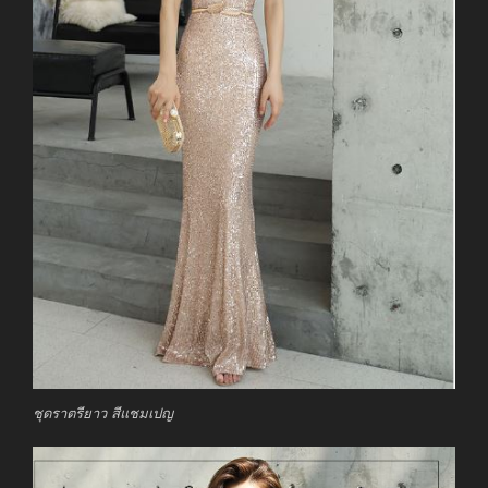
ชุดราตรียาว สีแชมเปญ