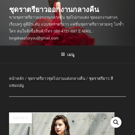
ข้าม
ชุดราตรียาวออกงานกลางคืน
ไป
ขายชุดราตรียาวออกงานกลางคืน ชุดไปงานแต่ง ชุดออกงานต่างๆ
ยัง
เรียบหรู ดูดีมีระดับ แบบชุดราตรียาว แฟชั่นชุดราตรียาวสวยหรู ไม่ซ้ำ
บทความ
ใคร สนใจสั่งซื้อสินค้าโทร 088-4721-697 E-MAIL :
longdressforyou@gmail.com
เมนู
หน้าหลัก
/
ชุดราตรียาวชุดไปงานแต่งกลางคืน
/ ชุดราตรียาว สี
แชมเปญ
ลดราคา!