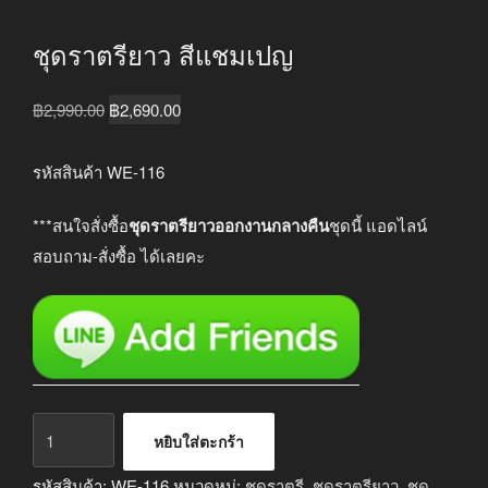
ชุดราตรียาว สีแชมเปญ
Original
Current
฿
2,990.00
฿
2,690.00
price
price
was:
is:
รหัสสินค้า WE-116
฿2,990.00.
฿2,690.00.
***สนใจสั่งซื้อ
ชุดราตรียาวออกงานกลางคืน
ชุดนี้ แอดไลน์
สอบถาม-สั่งซื้อ ได้เลยคะ
จำนวน
หยิบใส่ตะกร้า
ชุด
ราตรี
รหัสสินค้า:
WE-116
หมวดหมู่:
ชุดราตรี
,
ชุดราตรียาว
,
ชุด