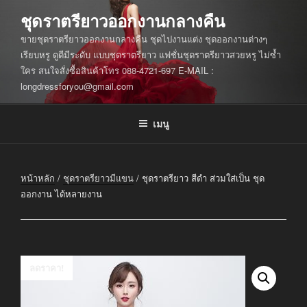
ข้าม
ชุดราตรียาวออกงานกลางคืน
ไป
ขายชุดราตรียาวออกงานกลางคืน ชุดไปงานแต่ง ชุดออกงานต่างๆ
ยัง
เรียบหรู ดูดีมีระดับ แบบชุดราตรียาว แฟชั่นชุดราตรียาวสวยหรู ไม่ซ้ำ
บทความ
ใคร สนใจสั่งซื้อสินค้าโทร 088-4721-697 E-MAIL :
longdressforyou@gmail.com
เมนู
หน้าหลัก
/
ชุดราตรียาวมีแขน
/ ชุดราตรียาว สีดำ ส่วมใส่เป็น ชุด
ออกงาน ได้หลายงาน
ลดราคา!