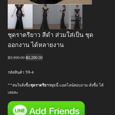
ชุดราตรียาว สีดำ ส่วมใส่เป็น ชุด
ออกงาน ได้หลายงาน
Original
Current
฿
3,990.00
฿
2,290.00
price
price
was:
is:
รหัสสินค้า TR-4
฿3,990.00.
฿2,290.00.
***สนใจสั่งซื้อ
ชุดราตรียาว
ชุดนี้ แอดไลน์สอบถาม-สั่งซื้อ ได้
เลยคะ