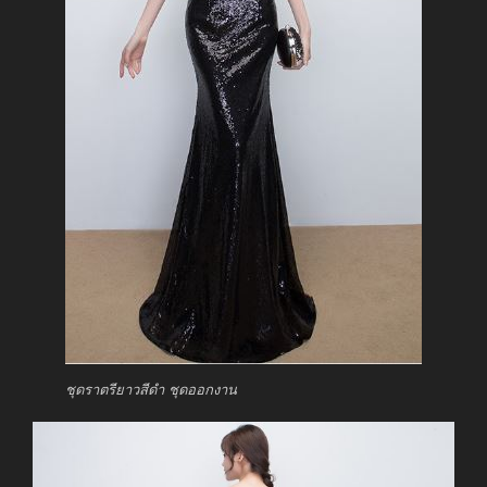
ชุดราตรียาวสีดำ ชุดออกงาน