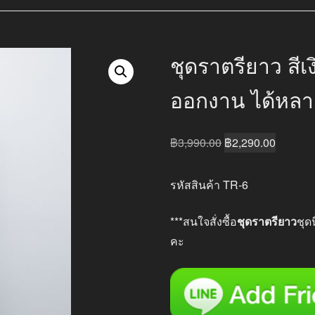
ชุดราตรียาว สีเง
ออกงาน ได้หล
Original
Current
฿
3,990.00
฿
2,290.00
price
price
was:
is:
รหัสสินค้า TR-6
฿3,990.00.
฿2,290.
***สนใจสั่งซื้อ
ชุดราตรียาว
ชุด
คะ