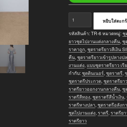
จำนวน
หยิบใส่ตะกร
ชุด
ราตรี
รหัสสินค้า:
TR-6
หมวดหมู่:
ชุ
ยาว
ยาวชุดไปงานแต่งกลางคืน
,
ชุ
สี
ราคาถูก
,
ชุดราตรียาวสีเงิน Si
เงิน
คืน
,
ชุดราตรียาวเข้ารูปหางป
ส่วม
งานแต่ง
,
แบบชุดราตรียาว เรี
ใส่
กำกับ:
ชุดดินเนอร์
,
ชุดราตรี
,
เป็น
ชุดราตรีประกวด
,
ชุดราตรียา
ชุด
ราตรียาวออกงานกลางคืน
,
ชุ
ออกงาน
ราตรีสีทอง
,
ชุดราตรีสีน้ำเงิน
,
ได้
ราตรีหางปลา
,
ชุดราตรีอลังก
หลาย
ชุดไปงานแต่ง
,
ราตรี
,
ราตรียา
งาน
ราตรียาว