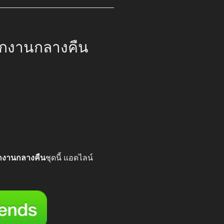
อกงานกลางคืน
00.
กงานกลางคืน
ชุดนี้ แอดไลน์