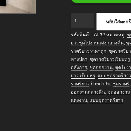
จำนวน
หยิบใส่ตะกร
ชุด
ราตรี
รหัสสินค้า:
AI-32
หมวดหมู่:
ช
ยาว
ยาวชุดไปงานแต่งกลางคืน
,
ชุ
ออกงาน
ราตรียาวราคาถูก
,
ชุดราตรีย
กลาง
หางปลา
,
ชุดราตรียาวเรียบหรู
คืน
อลังการ
,
ชุดออกงาน
,
ชุดไปง
สีดำ
ยาว เรียบหรู
,
แบบชุดราตรียาว 
ชิ้น
ราตรียาว
ป้ายกำกับ:
ชุดราตรี
ออกงานกลางคืน
,
ชุดออกงาน
แต่งงาน
,
แบบชุดราตรียาว