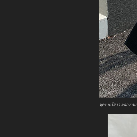
ชุดราตรียาว ออกงานก