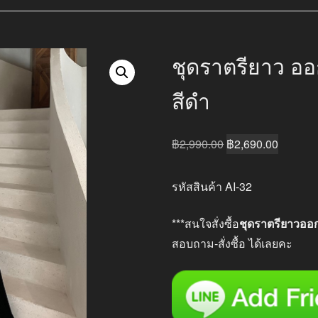
ชุดราตรียาว อ
สีดำ
Original
Current
฿
2,990.00
฿
2,690.00
price
price
was:
is:
รหัสสินค้า AI-32
฿2,990.00.
฿2,690.
***สนใจสั่งซื้อ
ชุดราตรียาวออ
สอบถาม-สั่งซื้อ ได้เลยคะ