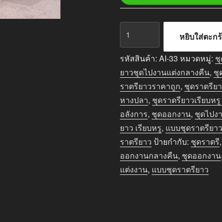
จำนวน
หยิบใส่ตะกร
ชุด
ราตรี
รหัสสินค้า:
AI-33
หมวดหมู่:
ช
ยาว
ยาวชุดไปงานแต่งกลางคืน
,
ชุ
ออกงาน
ราตรียาวราคาถูก
,
ชุดราตรียา
กลาง
หางปลา
,
ชุดราตรียาวเรียบหรู
คืน
อลังการ
,
ชุดออกงาน
,
ชุดไปง
สี
ยาว เรียบหรู
,
แบบชุดราตรียาว 
ไวน์
ราตรียาว
ป้ายกำกับ:
ชุดราตรี
แดง
ออกงานกลางคืน
,
ชุดออกงาน
ชิ้น
แต่งงาน
,
แบบชุดราตรียาว