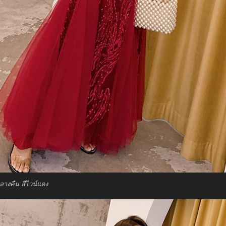
างคืน สีไวน์แดง