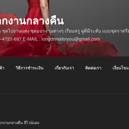
อกงานกลางคืน
ดไปงานแต่ง ชุดออกงานต่างๆ เรียบหรู ดูดีมีระดับ แบบชุดราตรีย
88-4721-697 E-MAIL : longdressforyou@gmail.com
ค้า
วิธีการชำระเงิน
เกี่ยวกับเรา
ติดต่อเรา
เงื่อนไข
อกงานกลางคืน สีไวน์แดง