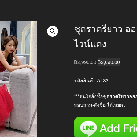
ชุดราตรียาว ออ
ไวน์แดง
Original
Current
฿
2,990.00
฿
2,690.00
price
price
was:
is:
รหัสสินค้า AI-33
฿2,990.00.
฿2,690.
***สนใจสั่งซื้อ
ชุดราตรียาวออ
สอบถาม-สั่งซื้อ ได้เลยคะ