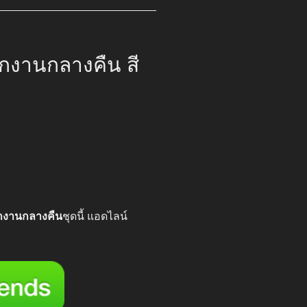
กงานกลางคืน สี
00.
กงานกลางคืน
ชุดนี้ แอดไลน์